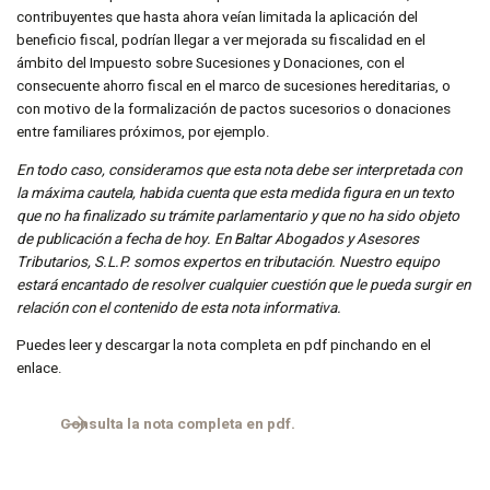
contribuyentes que hasta ahora veían limitada la aplicación del
beneficio fiscal, podrían llegar a ver mejorada su fiscalidad en el
ámbito del Impuesto sobre Sucesiones y Donaciones, con el
consecuente ahorro fiscal en el marco de sucesiones hereditarias, o
Suscríbete a nuestro boletín de noticias y mantente
con motivo de la formalización de pactos sucesorios o donaciones
informado de todas las novedades relacionadas con
entre familiares próximos, por ejemplo.
nuestra actividad. Noticias que pueden ser muy
En todo caso, consideramos que esta nota debe ser interpretada con
interesantes.
la máxima cautela, habida cuenta que esta medida figura en un texto
que no ha finalizado su trámite parlamentario y que no ha sido objeto
de publicación a fecha de hoy. En Baltar Abogados y Asesores
Tributarios, S.L.P. somos expertos en tributación. Nuestro equipo
estará encantado de resolver cualquier cuestión que le pueda surgir en
relación con el contenido de esta nota informativa.
Puedes leer y descargar la nota completa en pdf pinchando en el
enlace.
*Campos obligatorios
Consulta la nota completa en pdf.