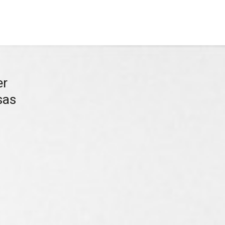
er
sas