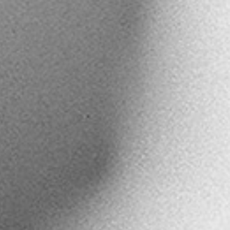
Trabajem
junt