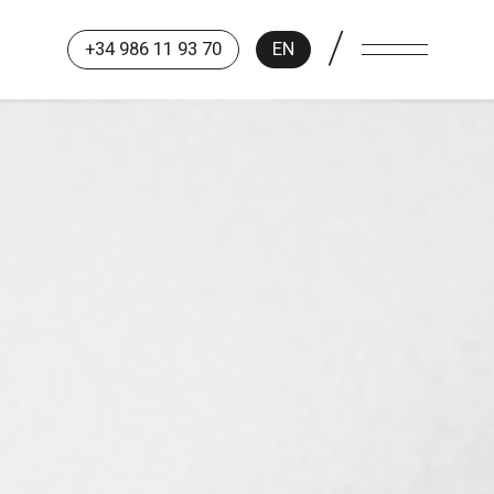
/
+34 986 11 93 70
EN