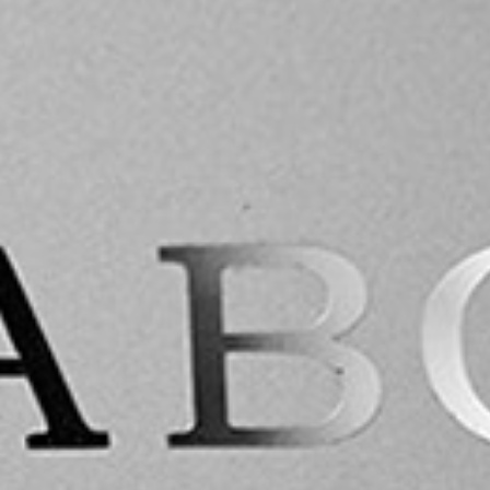
Su
i
ac