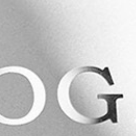
scríbete a nuestro boletín de noticias y mantente
nformado de todas las novedades relacionadas con nuestr
tividad. Noticias que pueden ser muy interesantes.